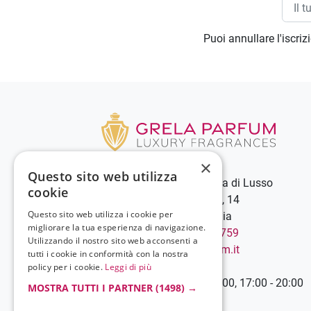
Puoi annullare l'iscri
×
Questo sito web utilizza
Grela Parfum - Profumeria di Lusso
cookie
C.so Vittorio Emanuele III, 14
Questo sito web utilizza i cookie per
89900 Vibo Valentia - Italia
migliorare la tua esperienza di navigazione.
Chiamaci:
+39 0963 544759
Utilizzando il nostro sito web acconsenti a
Scrivici:
info@grelaparfum.it
tutti i cookie in conformità con la nostra
Orari
policy per i cookie.
Leggi di più
Lunedì-Sabato: 9:00 - 13:00, 17:00 - 20:00
MOSTRA TUTTI I PARTNER
(1498) →