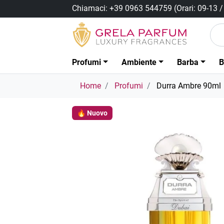
Chiamaci:
+39 0963 544759
(Orari: 09-13 
Profumi
Ambiente
Barba
B
Home
Profumi
Durra Ambre 90ml
🔥 Nuovo