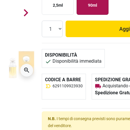
2,5ml
90ml
Aggi
DISPONIBILITÀ
Disponibilità immediata
CODICE A BARRE
SPEDIZIONE GR
Acquistando q
6291109923930
Spedizione Gratu
N.B.
I tempi di consegna previsti sono puramen
del venditore.