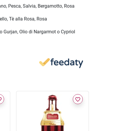
no, Pesca, Salvia, Bergamotto, Rosa
llo, Tè alla Rosa, Rosa
 Gurjan, Olio di Nargarmot o Cypriol
border
favorite_border