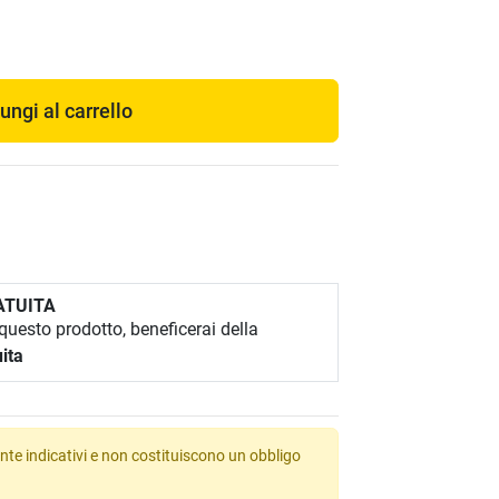
ungi al carrello
ATUITA
uesto prodotto, beneficerai della
ita
te indicativi e non costituiscono un obbligo