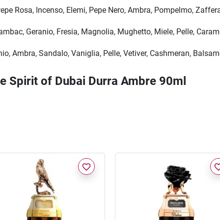
epe Rosa, Incenso, Elemi, Pepe Nero, Ambra, Pompelmo, Zaffera
bac, Geranio, Fresia, Magnolia, Mughetto, Miele, Pelle, Carame
o, Ambra, Sandalo, Vaniglia, Pelle, Vetiver, Cashmeran, Balsamo
he Spirit of Dubai Durra Ambre 90ml
favorite_border
favorite_