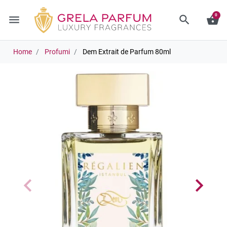
0
menu
search
shopping_basket
Home
Profumi
Dem Extrait de Parfum 80ml