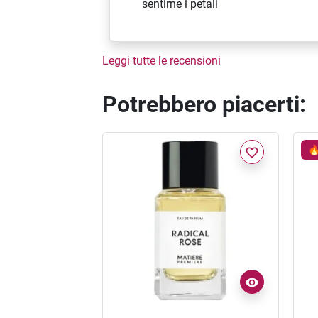
sentirne i petali
Leggi tutte le recensioni
Potrebbero piacerti:

favorite_border