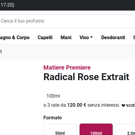
/ 17-20)
agno & Corpo
Capelli
Mani
Viso
Deodoranti
t
Matiere Premiere
Radical Rose Extrait
100ml
o 3 rate da
120.00 €
senza interessi.
Formato
50ml
100ml
2,5