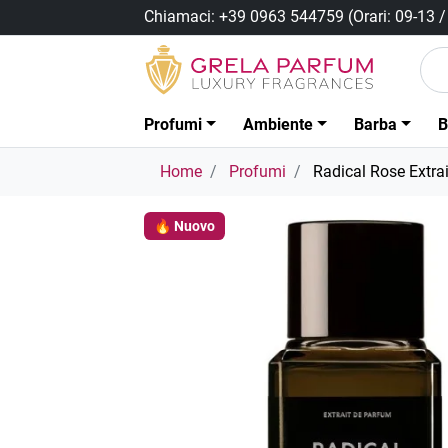
Chiamaci:
+39 0963 544759
(Orari: 09-13 
Profumi
Ambiente
Barba
B
Home
Profumi
Radical Rose Extrai
🔥 Nuovo