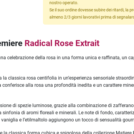
nostro operato.
Se il suo ordine dovesse subire dei ritardi, la
almeno 2/3 giorni lavorativi prima di segnalar
remiere
Radical Rose Extrait
na celebrazione della rosa in una forma unica e raffinata, un cap
la classica rosa centifolia in un’esperienza sensoriale straordin
na conferisce alla rosa una profondità inedita e un carattere mine
osione di spezie luminose, grazie alla combinazione di zafferano e
 sinfonia di aromi floreali e minerali. Le note di fondo, caratter
a vaniglia e l’etilmaltolo aggiungono un tocco di sensualità gou
ne la classica forma cubica e spigolosa della collezione Matiere