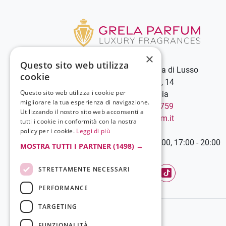
×
Questo sito web utilizza
Grela Parfum - Profumeria di Lusso
cookie
C.so Vittorio Emanuele III, 14
Questo sito web utilizza i cookie per
89900 Vibo Valentia - Italia
migliorare la tua esperienza di navigazione.
Chiamaci:
+39 0963 544759
Utilizzando il nostro sito web acconsenti a
Scrivici:
info@grelaparfum.it
tutti i cookie in conformità con la nostra
Orari
policy per i cookie.
Leggi di più
Lunedì-Sabato: 9:00 - 13:00, 17:00 - 20:00
MOSTRA TUTTI I PARTNER
(1498) →
STRETTAMENTE NECESSARI
Facebook
YouTube
Instagram
TikTok
PERFORMANCE
TARGETING
FUNZIONALITÀ