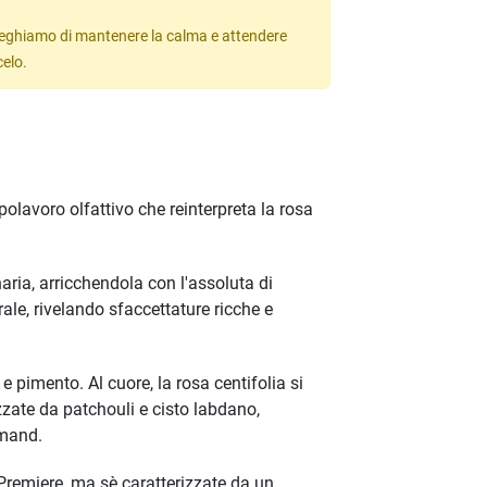
 preghiamo di mantenere la calma e attendere
celo.
olavoro olfattivo che reinterpreta la rosa
aria, arricchendola con l'assoluta di
rale, rivelando sfaccettature ricche e
 pimento. Al cuore, la rosa centifolia si
izzate da patchouli e cisto labdano,
rmand.
 Premiere, ma sè caratterizzate da un