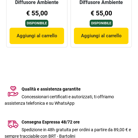
Diffusore Ambiente
Diffusore Ambiente
100ml + Spray Tessuti
100ml + Spray Tessuti
€ 55,00
€ 55,00
100ml
100ml
DISPONIBILE
DISPONIBILE
Aggiungi al carrello
Aggiungi al carrello
Qualità e assistenza garantite
Concessionari certificati e autorizzati, ti offriamo
assistenza telefonica e su WhatsApp
Consegna Espressa 48/72 ore
Spedizione in 48h gratuita per ordini a partire da 89,00 € e
sempre tracciabile con BRT - Bartolini