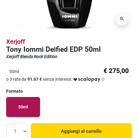
Xerjoff
Tony Iommi Deified EDP 50ml
Xerjoff Blends Rock Edition
€ 275,00
50ml
o 3 rate da
91.67 €
senza interessi.
Formato
50ml
Aggiungi al carrello