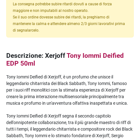
La consegna potrebbe subire ritardi dovuti a cause di forza
maggiore e non imputabili al nostro operato.
Se il suo ordine dovesse subire dei ritardi, la preghiamo di
mantenere la calma e attendere almeno 2/3 giorni lavorativi prima
di segnalarcelo.
Descrizione: Xerjoff
Tony Iommi Deified
EDP 50ml
Tony Iommi Deified di Xerjoff, è un profumo che unisce il
leggendario chitarrista dei Black Sabbath, Tony Iommi, famoso
per i suoi riff monolitici con la stimata esperienza di Xerjoff per
creare la prima interazione multisensoriale principalmente tra
musica e profumo in un'avventura olfattiva inaspettata e unica.
Tony Iommi Deified di Xerjoff segna il secondo capitolo
dell'onnipotente collaborazione, tra il più grande maestro di riff di
tutti i tempi, il leggendario chitarrista e compositore rock dei Black
Sabbath, Tony Iommi e lo stimato fondatore di Xerjoff, Sergio