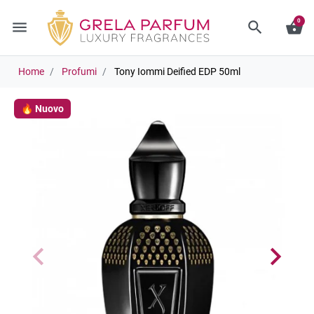
0
menu
search
shopping_basket
Home
Profumi
Tony Iommi Deified EDP 50ml
🔥 Nuovo