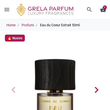
0
menu
search
shopping_basket
Home
Profumi
Eau du Coeur Extrait 50ml
🔥 Nuovo