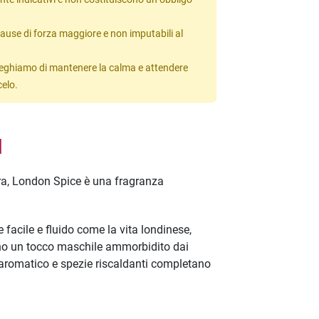
ause di forza maggiore e non imputabili al
 preghiamo di mantenere la calma e attendere
celo.
l
dra, London Spice è una fragranza
acile e fluido come la vita londinese,
ono un tocco maschile ammorbidito dai
ro aromatico e spezie riscaldanti completano