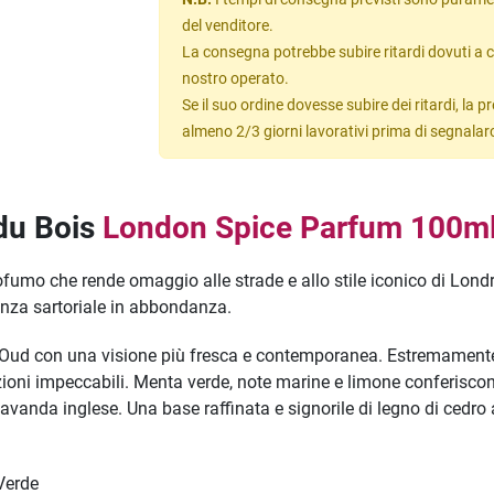
del venditore.
La consegna potrebbe subire ritardi dovuti a c
nostro operato.
Se il suo ordine dovesse subire dei ritardi, la
almeno 2/3 giorni lavorativi prima di segnalar
 du Bois
London Spice Parfum 100m
fumo che rende omaggio alle strade e allo stile iconico di Lon
anza sartoriale in abbondanza.
Oud con una visione più fresca e contemporanea. Estremamente f
zioni impeccabili. Menta verde, note marine e limone conferisc
la lavanda inglese. Una base raffinata e signorile di legno di ced
Verde