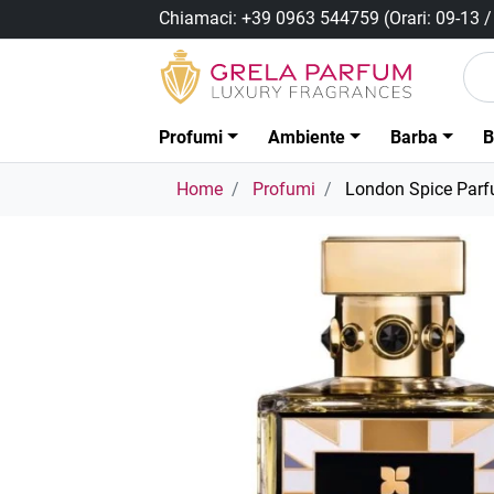
Chiamaci:
+39 0963 544759
(Orari: 09-13 
Profumi
Ambiente
Barba
B
Home
Profumi
London Spice Par