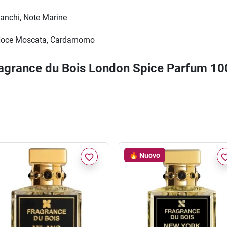
ianchi, Note Marine
, Noce Moscata, Cardamomo
Fragrance du Bois London Spice Parfum 1
🔥 Nuovo
favorite_border
favorite_