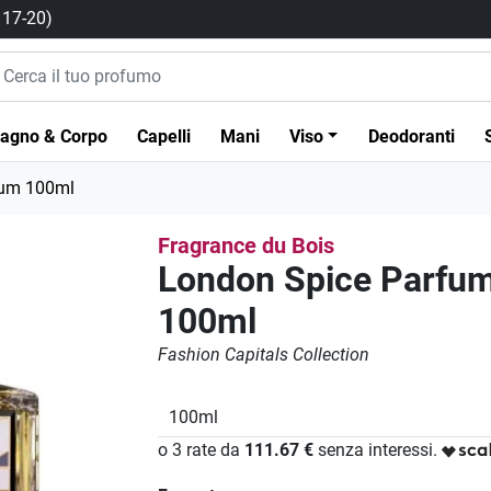
/ 17-20)
agno & Corpo
Capelli
Mani
Viso
Deodoranti
fum 100ml
Fragrance du Bois
London Spice Parfu
100ml
Fashion Capitals Collection
100ml
o 3 rate da
111.67 €
senza interessi.