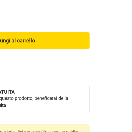
ungi al carrello
ATUITA
uesto prodotto, beneficerai della
ita
te indicativi e non costituiscono un obbligo