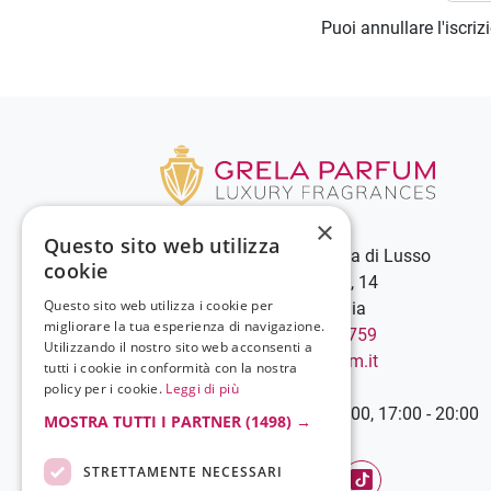
Puoi annullare l'iscri
×
Questo sito web utilizza
Grela Parfum - Profumeria di Lusso
cookie
C.so Vittorio Emanuele III, 14
Questo sito web utilizza i cookie per
89900 Vibo Valentia - Italia
migliorare la tua esperienza di navigazione.
Chiamaci:
+39 0963 544759
Utilizzando il nostro sito web acconsenti a
Scrivici:
info@grelaparfum.it
tutti i cookie in conformità con la nostra
Orari
policy per i cookie.
Leggi di più
Lunedì-Sabato: 9:00 - 13:00, 17:00 - 20:00
MOSTRA TUTTI I PARTNER
(1498) →
STRETTAMENTE NECESSARI