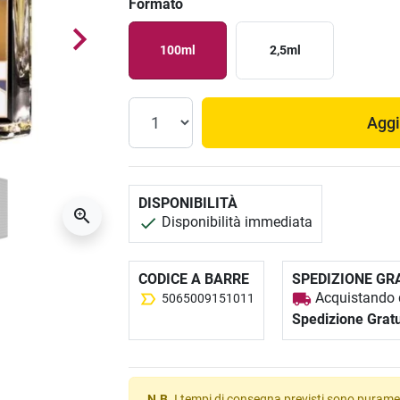
Formato
100ml
2,5ml
Aggi
DISPONIBILITÀ
Disponibilità immediata
CODICE A BARRE
SPEDIZIONE GR
Acquistando q
5065009151011
Spedizione Gratu
N.B.
I tempi di consegna previsti sono puramen