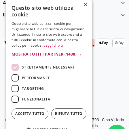

×
Assistenza Clienti
Questo sito web utilizza
cookie

Il tuo account
Questo sito web utilizza i cookie per
migliorare la tua esperienza di navigazione.
Utilizzando il nostro sito web acconsenti a
tutti i cookie in conformità con la nostra
policy per i cookie.
Leggi di più
MOSTRA TUTTI I PARTNER
(1498) →
STRETTAMENTE NECESSARI
PERFORMANCE
TARGETING
FUNZIONALITÀ
ACCETTA TUTTO
RIFIUTA TUTTO
©2024 Copyright Grela Parfum - P.IVA 03136100793 - C.so Vittorio
Emanuele III, 14, 89900, Vibo Valentia