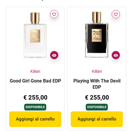
favorite_border
favorite_border
Kilian
Kilian
Good Girl Gone Bad EDP
Playing With The Devil
EDP
€ 255,00
€ 255,00
DISPONIBILE
DISPONIBILE
Aggiungi al carrello
Aggiungi al carrello