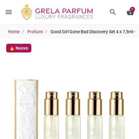
0
menu
search
shopping_basket
Home
Profumi
Good Girl Gone Bad Discovery Set 4 x 7,5ml - G
🔥 Nuovo