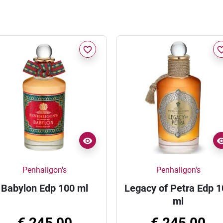
favorite_border
favorite_
Penhaligon's
Penhaligon's
Babylon Edp 100 ml
Legacy of Petra Edp 
ml
€ 245,00
€ 245,00