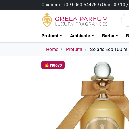
Chiamaci:
+39 0963 544759
(Orari: 09-13 
Profumi
Ambiente
Barba
B
Home
Profumi
Solaris Edp 100 ml
🔥 Nuovo