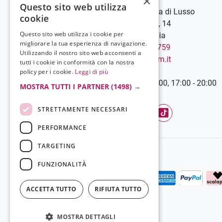
×
Questo sito web utilizza
Grela Parfum - Profumeria di Lusso
cookie
C.so Vittorio Emanuele III, 14
Questo sito web utilizza i cookie per
89900 Vibo Valentia - Italia
migliorare la tua esperienza di navigazione.
Chiamaci:
+39 0963 544759
Utilizzando il nostro sito web acconsenti a
Scrivici:
info@grelaparfum.it
tutti i cookie in conformità con la nostra
Orari
policy per i cookie.
Leggi di più
Lunedì-Sabato: 9:00 - 13:00, 17:00 - 20:00
MOSTRA TUTTI I PARTNER
(1498) →
STRETTAMENTE NECESSARI
Facebook
YouTube
Instagram
TikTok
PERFORMANCE
TARGETING
FUNZIONALITÀ
ACCETTA TUTTO
RIFIUTA TUTTO
MOSTRA DETTAGLI