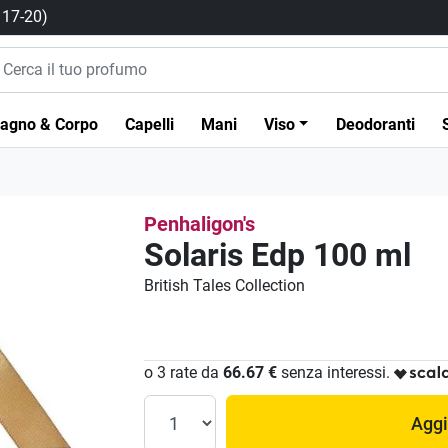
/ 17-20)
agno & Corpo
Capelli
Mani
Viso
Deodoranti
Penhaligon's
Solaris Edp 100 ml
British Tales Collection
o 3 rate da
66.67 €
senza interessi.
Aggi