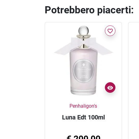
Potrebbero piacerti:
favorite_border
Penhaligon's
Luna Edt 100ml
€ 200,00