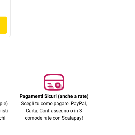
Pagamenti Sicuri (anche a rate)
ple)
Scegli tu come pagare: PayPal,
isti
Carta, Contrassegno o in 3
chi
comode rate con Scalapay!