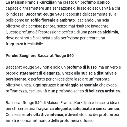
La
Maison Francis Kurkdjian
ha creato un
profumo iconico
,
capace di trasmettere una sensazione di lusso ed esclusività a chi
lo indossa.
Baccarat Rouge 540
si deposita delicatamente sulla
pelle come un
soffio floreale e ambrato
, lasciando una scia
olfattiva che persiste per ore, senza mai risultare invadente.
Questo profumo è l'espressione perfetta di una
poetica alchimia
,
dove ogni nota è bilanciata alla perfezione per creare una
fragranza irresistibile.
Perché Scegliere Baccarat Rouge 540
Baccarat Rouge 540 non è solo un
profumo di lusso
, ma un vero e
proprio
statement di eleganza
. Grazie alla sua
scia distintiva e
persistente
, è perfetto per chi desidera lasciare un'impronta
olfattiva unica. Ogni spruzzo è un
viaggio sensoriale
che evoca
raffinatezza, esclusività e un profondo senso di
bellezza artistica
.
Baccarat Rouge 540 di Maison Francis Kurkdjian è la scelta ideale
per chi cerca una
fragranza elegante, sofisticata e senza tempo
.
Con le sue
note olfattive intense
, è diventato uno dei profumi più
amati e iconici nel mondo della profumeria di lusso.