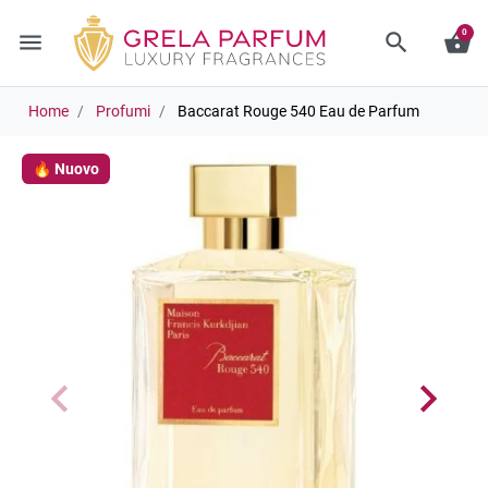
0
menu
search
shopping_basket
Home
Profumi
Baccarat Rouge 540 Eau de Parfum
🔥 Nuovo