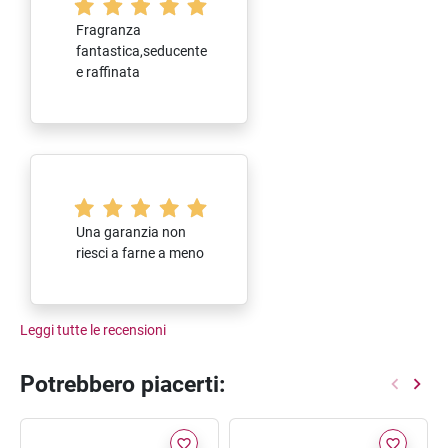
Fragranza
fantastica,seducente
e raffinata
Una garanzia non
riesci a farne a meno
Leggi tutte le recensioni
Potrebbero piacerti:
favorite_border
favorite_border