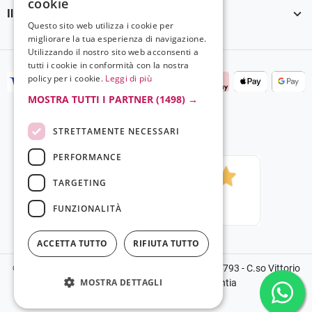
cookie

Il tuo account
Questo sito web utilizza i cookie per
migliorare la tua esperienza di navigazione.
Utilizzando il nostro sito web acconsenti a
tutti i cookie in conformità con la nostra
policy per i cookie.
Leggi di più
MOSTRA TUTTI I PARTNER
(1498) →
STRETTAMENTE NECESSARI
PERFORMANCE
TARGETING
FUNZIONALITÀ
ACCETTA TUTTO
RIFIUTA TUTTO
©2024 Copyright Grela Parfum - P.IVA 03136100793 - C.so Vittorio
MOSTRA DETTAGLI
Emanuele III, 14, 89900, Vibo Valentia