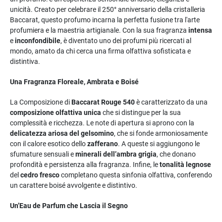
unicità. Creato per celebrare il 250° anniversario della cristalleria
Baccarat, questo profumo incarna la perfetta fusione tra l'arte
profumiera e la maestria artigianale. Con la sua fragranza
intensa
e
inconfondibile
, è diventato uno dei profumi più ricercati al
mondo, amato da chi cerca una firma olfattiva sofisticata e
distintiva.
Una Fragranza Floreale, Ambrata e Boisé
La Composizione di
Baccarat Rouge 540
è caratterizzato da una
composizione olfattiva unica
che si distingue per la sua
complessità e ricchezza. Le note di apertura si aprono con la
delicatezza ariosa del gelsomino
, che si fonde armoniosamente
con il calore esotico dello
zafferano
. A queste si aggiungono le
sfumature sensuali e
minerali dell’ambra grigia
, che donano
profondità e persistenza alla fragranza. Infine, le
tonalità legnose
del
cedro fresco
completano questa sinfonia olfattiva, conferendo
un carattere boisé avvolgente e distintivo.
Un’Eau de Parfum che Lascia il Segno