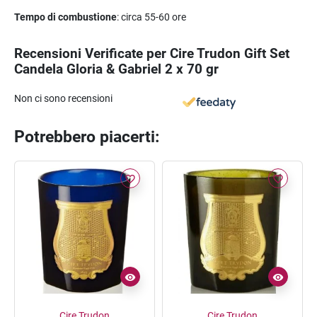
Tempo di combustione
: circa 55-60 ore
Recensioni Verificate per Cire Trudon Gift Set
Candela Gloria & Gabriel 2 x 70 gr
Non ci sono recensioni
Potrebbero piacerti:
favorite_border
favorite_border
Cire Trudon
Cire Trudon