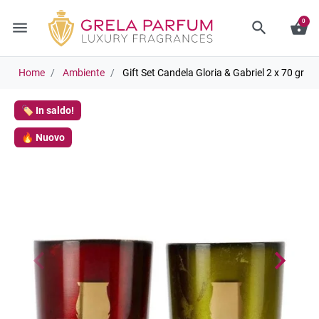
0
menu
search
shopping_basket
Home
Ambiente
Gift Set Candela Gloria & Gabriel 2 x 70 gr
🏷️ In saldo!
🔥 Nuovo