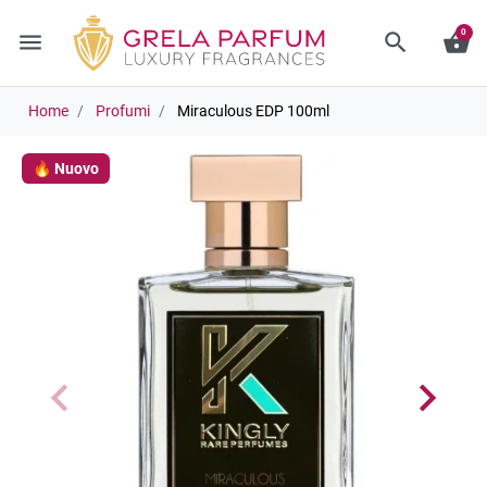
0
menu
search
shopping_basket
Home
Profumi
Miraculous EDP 100ml
🔥 Nuovo