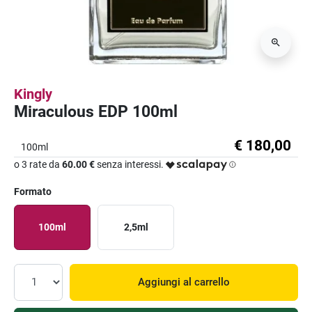
Kingly
Miraculous EDP 100ml
€ 180,00
100ml
o 3 rate da
60.00 €
senza interessi.
Formato
100ml
2,5ml
Aggiungi al carrello