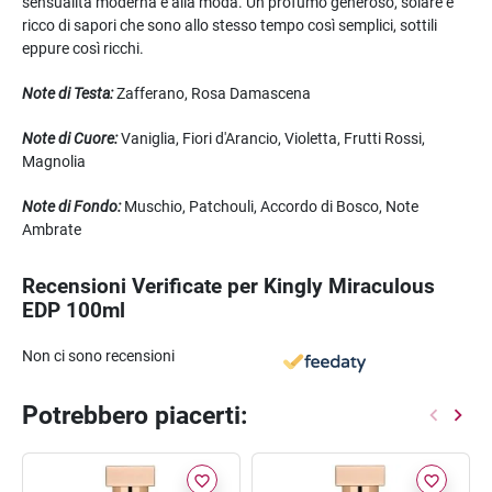
sensualità moderna e alla moda. Un profumo generoso, solare e
ricco di sapori che sono allo stesso tempo così semplici, sottili
eppure così ricchi.
Note di Testa:
Zafferano, Rosa Damascena
Note di Cuore:
Vaniglia, Fiori d'Arancio, Violetta, Frutti Rossi,
Magnolia
Note di Fondo:
Muschio, Patchouli, Accordo di Bosco, Note
Ambrate
Recensioni Verificate per Kingly Miraculous
EDP 100ml
Non ci sono recensioni
Potrebbero piacerti:
favorite_border
favorite_border