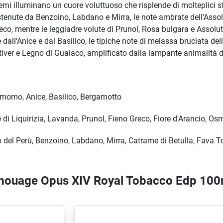
mi illuminano un cuore voluttuoso che risplende di molteplici sf
tenute da Benzoino, Labdano e Mirra, le note ambrate dell'Assol
eco, mentre le leggiadre volute di Prunol, Rosa bulgara e Assolut
dall'Anice e dal Basilico, le tipiche note di melassa bruciata dell
tiver e Legno di Guaiaco, amplificato dalla lampante animalità d
amomo, Anice, Basilico, Bergamotto
di Liquirizia, Lavanda, Prunol, Fieno Greco, Fiore d'Arancio, O
del Perù, Benzoino, Labdano, Mirra, Catrame di Betulla, Fava To
 Amouage Opus XIV Royal Tobacco Edp 100