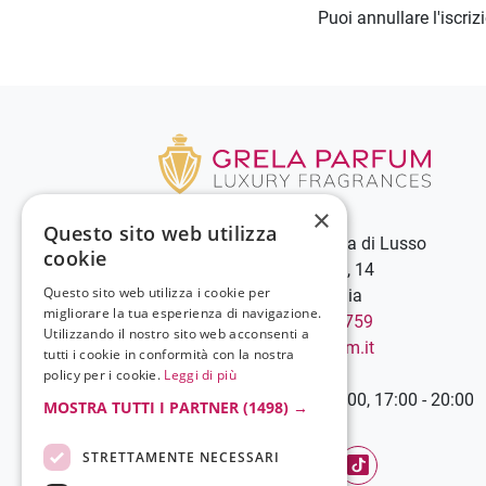
Puoi annullare l'iscri
×
Questo sito web utilizza
Grela Parfum - Profumeria di Lusso
cookie
C.so Vittorio Emanuele III, 14
Questo sito web utilizza i cookie per
89900 Vibo Valentia - Italia
migliorare la tua esperienza di navigazione.
Chiamaci:
+39 0963 544759
Utilizzando il nostro sito web acconsenti a
Scrivici:
info@grelaparfum.it
tutti i cookie in conformità con la nostra
Orari
policy per i cookie.
Leggi di più
Lunedì-Sabato: 9:00 - 13:00, 17:00 - 20:00
MOSTRA TUTTI I PARTNER
(1498) →
STRETTAMENTE NECESSARI