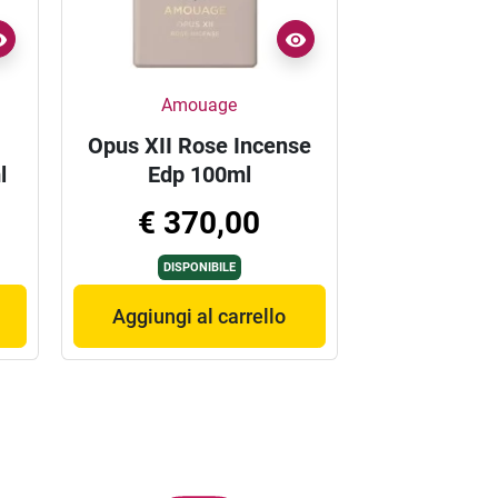
Amouage
Opus XII Rose Incense
l
Edp 100ml
€ 370,00
DISPONIBILE
Aggiungi al carrello