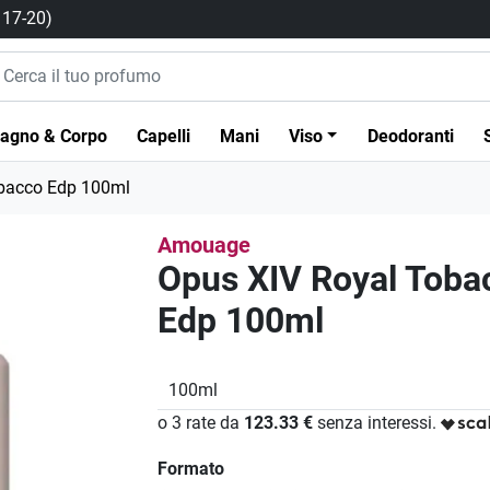
/ 17-20)
agno & Corpo
Capelli
Mani
Viso
Deodoranti
bacco Edp 100ml
Amouage
Opus XIV Royal Toba
Edp 100ml
100ml
o 3 rate da
123.33 €
senza interessi.
Formato