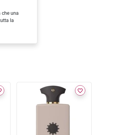
a che una
utta la
border
favorite_border