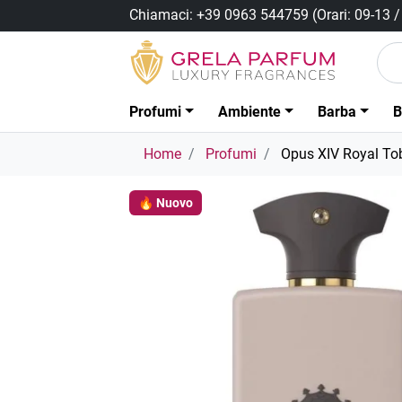
Chiamaci:
+39 0963 544759
(Orari: 09-13 
Profumi
Ambiente
Barba
B
Home
Profumi
Opus XIV Royal To
🔥 Nuovo