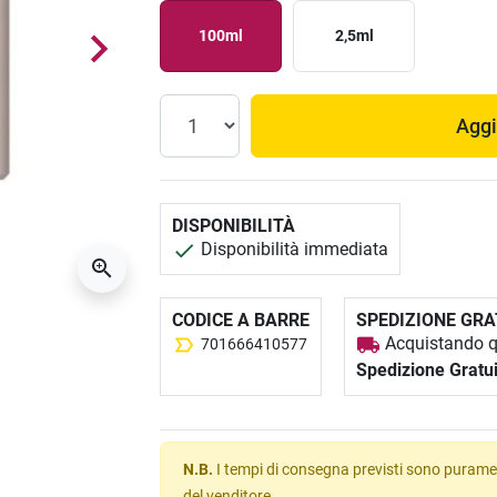
100ml
2,5ml
Aggi
DISPONIBILITÀ
Disponibilità immediata
CODICE A BARRE
SPEDIZIONE GRA
Acquistando qu
701666410577
Spedizione Gratu
N.B.
I tempi di consegna previsti sono puramen
del venditore.