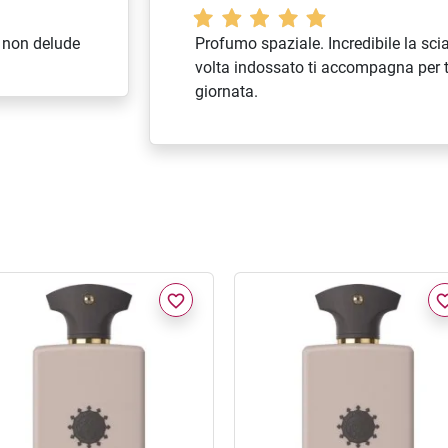
 non delude
Profumo spaziale. Incredibile la sci
volta indossato ti accompagna per t
giornata.
favorite_border
favorite_