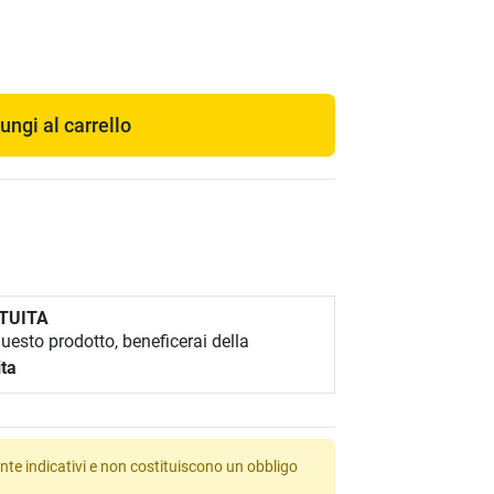
ungi al carrello
TUITA
esto prodotto, beneficerai della
ita
te indicativi e non costituiscono un obbligo