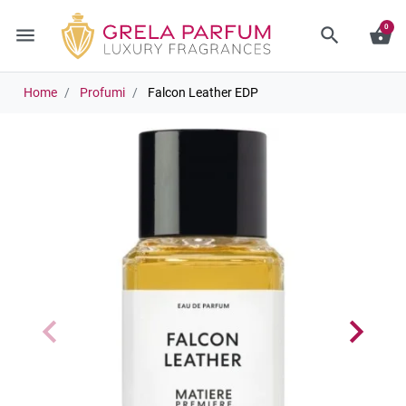
0
menu
search
shopping_basket
Home
Profumi
Falcon Leather EDP