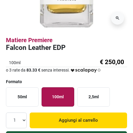
Matiere Premiere
Falcon Leather EDP
€ 250,00
100ml
o 3 rate da
83.33 €
senza interessi.
Formato
50ml
100ml
2,5ml
Aggiungi al carrello