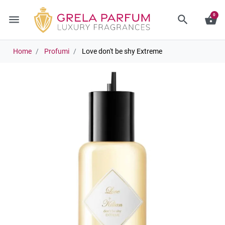
0
menu
search
shopping_basket
Home
Profumi
Love don't be shy Extreme