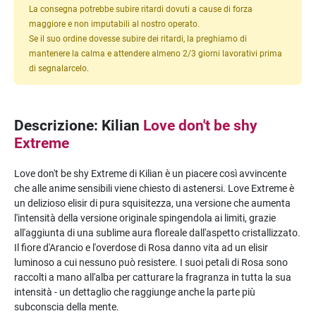
La consegna potrebbe subire ritardi dovuti a cause di forza
maggiore e non imputabili al nostro operato.
Se il suo ordine dovesse subire dei ritardi, la preghiamo di
mantenere la calma e attendere almeno 2/3 giorni lavorativi prima
di segnalarcelo.
Descrizione: Kilian
Love don't be shy
Extreme
Love don't be shy Extreme di Kilian è un piacere così avvincente
che alle anime sensibili viene chiesto di astenersi. Love Extreme è
un delizioso elisir di pura squisitezza, una versione che aumenta
l'intensità della versione originale spingendola ai limiti, grazie
all'aggiunta di una sublime aura floreale dall'aspetto cristallizzato.
Il fiore d'Arancio e l'overdose di Rosa danno vita ad un elisir
luminoso a cui nessuno può resistere. I suoi petali di Rosa sono
raccolti a mano all'alba per catturare la fragranza in tutta la sua
intensità - un dettaglio che raggiunge anche la parte più
subconscia della mente.