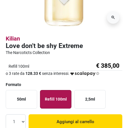
Kilian
Love don't be shy Extreme
The Narcoticts Collection
€ 385,00
Refill 100ml
o 3 rate da
128.33 €
senza interessi.
Formato
50ml
Refill 100ml
2,5ml
Aggiungi al carrello