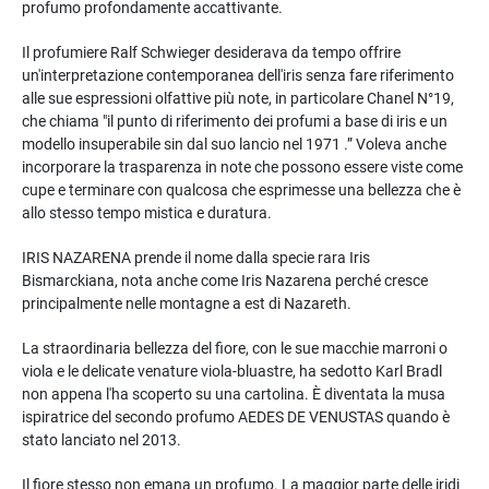
profumo profondamente accattivante.
Il profumiere Ralf Schwieger desiderava da tempo offrire
un'interpretazione contemporanea dell'iris senza fare riferimento
alle sue espressioni olfattive più note, in particolare Chanel N°19,
che chiama "il punto di riferimento dei profumi a base di iris e un
modello insuperabile sin dal suo lancio nel 1971 .” Voleva anche
incorporare la trasparenza in note che possono essere viste come
cupe e terminare con qualcosa che esprimesse una bellezza che è
allo stesso tempo mistica e duratura.
IRIS NAZARENA prende il nome dalla specie rara Iris
Bismarckiana, nota anche come Iris Nazarena perché cresce
principalmente nelle montagne a est di Nazareth.
La straordinaria bellezza del fiore, con le sue macchie marroni o
viola e le delicate venature viola-bluastre, ha sedotto Karl Bradl
non appena l'ha scoperto su una cartolina. È diventata la musa
ispiratrice del secondo profumo AEDES DE VENUSTAS quando è
stato lanciato nel 2013.
Il fiore stesso non emana un profumo. La maggior parte delle iridi