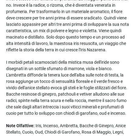
no. Invece è la radice, o rizoma, che è diventata venerata in
profumeria. Per trasformarlo in un materiale aromatico, il fiore
deve crescere per tre anni prima di essere sradicato. Quindi viene
lasciato appassire per altri tre anni prima di sviluppare la sua nota
caratteristica, un mix di polvere e legno e violetta. Viene quindi
macinato e distillato. Solo dopo questo tempo e un processo ad
alta intensità di lavoro, la maestosa iris resuscita, un viaggio che
riflette la storia della terra in cui cresce l'Iris Nazarena.
I morbidi petali scamosciati della mistica musa dell'iride sono
disegnati in un sottile sfumato di marrone, viola e bianco.
L'ambretta diffonde la tenera luce dell'alba sulle note di testa, la
rosa aggiunge un tocco di sensualità floreale e il verde fresco e
vivido dell'anice stellato evoca gli steli e le foglie stilizzati del fiore.
Bacche resinose di ginepro, patchouli e vetiver alludono alle sue
radici, spinte nella terra scura e nella roccia, mentre il sacro fumo
che sale dagli altari intreccia i suoi viticci minerali e profumati di
cuoio per tutto lo sviluppo con chiodi di garofano, oud e incenso.
Note Olfattive:
Iris, Incenso, Ambretta, Bacche di Ginepro, Anice
Stellato, Cuoio, Oud, Chiodi di Garofano, Rosa di Maggio, Legni,