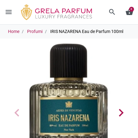
0
menu
search
shopping_basket
Home
Profumi
IRIS NAZARENA Eau de Parfum 100ml