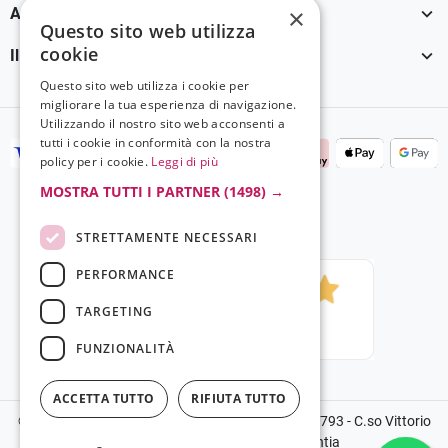

×
Assistenza Clienti
Questo sito web utilizza
cookie

Il tuo account
Questo sito web utilizza i cookie per
migliorare la tua esperienza di navigazione.
Utilizzando il nostro sito web acconsenti a
tutti i cookie in conformità con la nostra
policy per i cookie.
Leggi di più
MOSTRA TUTTI I PARTNER
(1498) →
STRETTAMENTE NECESSARI
PERFORMANCE
TARGETING
FUNZIONALITÀ
ACCETTA TUTTO
RIFIUTA TUTTO
©2024 Copyright Grela Parfum - P.IVA 03136100793 - C.so Vittorio
Emanuele III, 14, 89900, Vibo Valentia