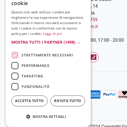
cookie
C.so Vittorio Emanuele III, 14
Questo sito web utilizza i cookie per
89900 Vibo Valentia - Italia
migliorare la tua esperienza di navigazione.
Chiamaci:
+39 0963 544759
Utilizzando il nostro sito web acconsenti a
Scrivici:
info@grelaparfum.it
tutti i cookie in conformità con la nostra
Orari
policy per i cookie.
Leggi di più
Lunedì-Sabato: 9:00 - 13:00, 17:00 - 20:00
MOSTRA TUTTI I PARTNER
(1498) →
STRETTAMENTE NECESSARI
Facebook
YouTube
Instagram
TikTok
PERFORMANCE
TARGETING
FUNZIONALITÀ
ACCETTA TUTTO
RIFIUTA TUTTO
MOSTRA DETTAGLI
©2024 Copyright Grel