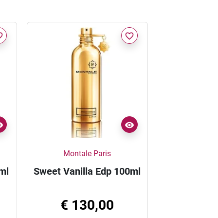
border
favorite_border
Montale Paris
ml
Sweet Vanilla Edp 100ml
€ 130,00