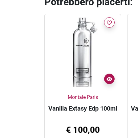
Potrebbero piacerti:
favorite_border
Montale Paris
Vanilla Extasy Edp 100ml
Va
€ 100,00