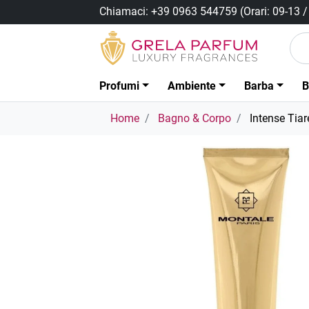
Chiamaci:
+39 0963 544759
(Orari: 09-13 
Profumi
Ambiente
Barba
B
Home
Bagno & Corpo
Intense Tia