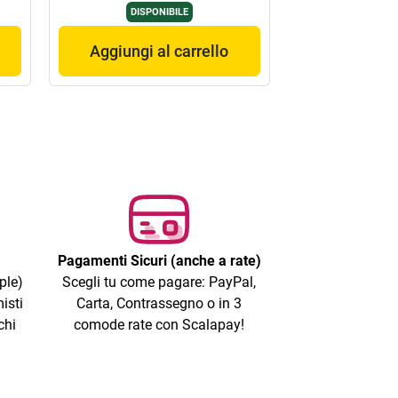
DISPONIBILE
Aggiungi al carrello
Pagamenti Sicuri (anche a rate)
ple)
Scegli tu come pagare: PayPal,
isti
Carta, Contrassegno o in 3
chi
comode rate con Scalapay!