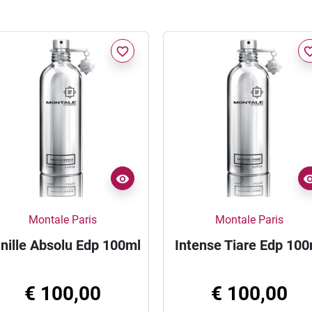
favorite_border
favorite_
Montale Paris
Montale Paris
nille Absolu Edp 100ml
Intense Tiare Edp 100
€ 100,00
€ 100,00