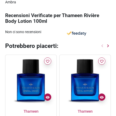
Ambra
Recensioni Verificate per Thameen Rivière
Body Lotion 100ml
Non ci sono recensioni
Potrebbero piacerti:
favorite_border
favorite_border
Thameen
Thameen