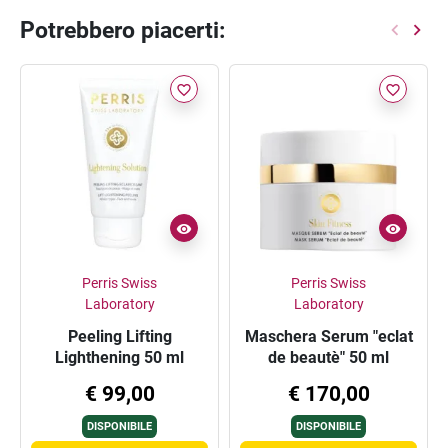
Potrebbero piacerti:
favorite_border
favorite_border
Perris Swiss
Perris Swiss
Laboratory
Laboratory
Peeling Lifting
Maschera Serum "eclat
Lighthening 50 ml
de beautè" 50 ml
€ 99,00
€ 170,00
DISPONIBILE
DISPONIBILE