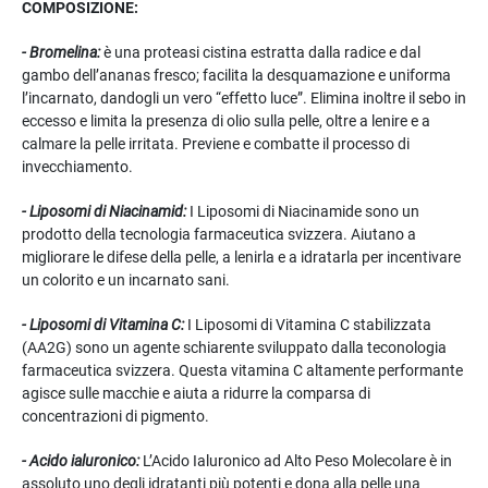
COMPOSIZIONE:
- Bromelina:
è una proteasi cistina estratta dalla radice e dal
gambo dell’ananas fresco; facilita la desquamazione e uniforma
l’incarnato, dandogli un vero “effetto luce”. Elimina inoltre il sebo in
eccesso e limita la presenza di olio sulla pelle, oltre a lenire e a
calmare la pelle irritata. Previene e combatte il processo di
invecchiamento.
- Liposomi di Niacinamid:
I Liposomi di Niacinamide sono un
prodotto della tecnologia farmaceutica svizzera. Aiutano a
migliorare le difese della pelle, a lenirla e a idratarla per incentivare
un colorito e un incarnato sani.
- Liposomi di Vitamina C:
I Liposomi di Vitamina C stabilizzata
(AA2G) sono un agente schiarente sviluppato dalla teconologia
farmaceutica svizzera. Questa vitamina C altamente performante
agisce sulle macchie e aiuta a ridurre la comparsa di
concentrazioni di pigmento.
- Acido ialuronico:
L’Acido Ialuronico ad Alto Peso Molecolare è in
assoluto uno degli idratanti più potenti e dona alla pelle una