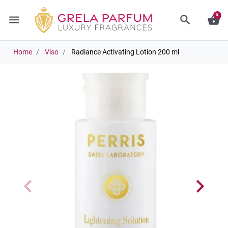
0
menu
search
shopping_basket
Home
Viso
Radiance Activating Lotion 200 ml