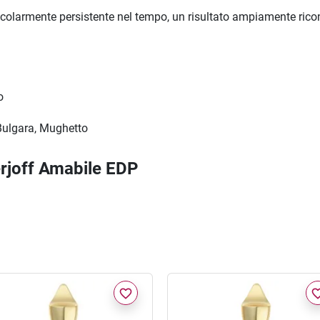
ticolarmente persistente nel tempo, un risultato ampiamente ric
o
Bulgara, Mughetto
erjoff Amabile EDP
favorite_border
favorite_