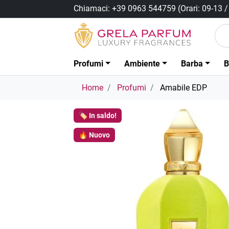
Chiamaci:
+39 0963 544759
(Orari: 09-13 
Profumi
Ambiente
Barba
B
Home
Profumi
Amabile EDP
🏷️ In saldo!
🔥 Nuovo