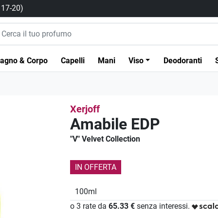
/ 17-20)
agno & Corpo
Capelli
Mani
Viso
Deodoranti
Xerjoff
Amabile EDP
"V" Velvet Collection
IN OFFERTA
100ml
o 3 rate da
65.33 €
senza interessi.