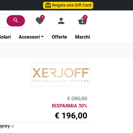
Regala una Gift Card
0
0
favorite
person
shopping_basket
search
Solari
Accessori
Offerte
Marchi
€ 280,00
RISPARMIA 30%
€ 196,00