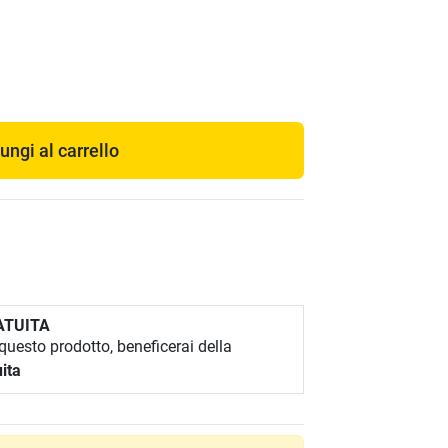
ungi al carrello
ATUITA
uesto prodotto, beneficerai della
ita