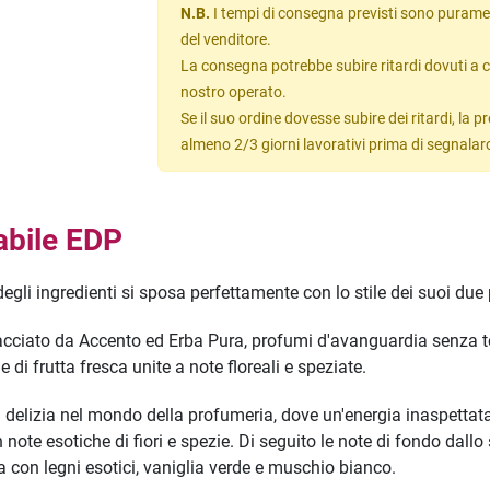
N.B.
I tempi di consegna previsti sono puramen
del venditore.
La consegna potrebbe subire ritardi dovuti a c
nostro operato.
Se il suo ordine dovesse subire dei ritardi, la
almeno 2/3 giorni lavorativi prima di segnalar
bile EDP
degli ingredienti si sposa perfettamente con lo stile dei suoi due
racciato da Accento ed Erba Pura, profumi d'avanguardia senza tem
 di frutta fresca unite a note floreali e speziate.
a delizia nel mondo della profumeria, dove un'energia inaspettata
n note esotiche di fiori e spezie. Di seguito le note di fondo dallo
a con legni esotici, vaniglia verde e muschio bianco.