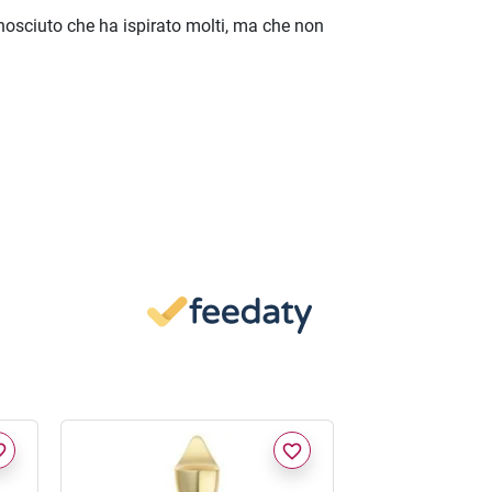
onosciuto che ha ispirato molti, ma che non
border
favorite_border