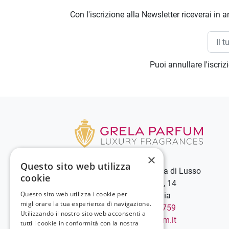
Con l'iscrizione alla Newsletter riceverai in a
Puoi annullare l'iscri
×
Questo sito web utilizza
Grela Parfum - Profumeria di Lusso
cookie
C.so Vittorio Emanuele III, 14
Questo sito web utilizza i cookie per
89900 Vibo Valentia - Italia
migliorare la tua esperienza di navigazione.
Chiamaci:
+39 0963 544759
Utilizzando il nostro sito web acconsenti a
Scrivici:
info@grelaparfum.it
tutti i cookie in conformità con la nostra