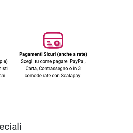
Pagamenti Sicuri (anche a rate)
ple)
Scegli tu come pagare: PayPal,
isti
Carta, Contrassegno o in 3
chi
comode rate con Scalapay!
eciali