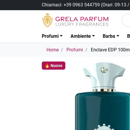
Chiamaci:
+39 0963 544759
(Orari: 09-13 
Profumi
Ambiente
Barba
B
Home
Profumi
Enclave EDP 100m
🔥 Nuovo