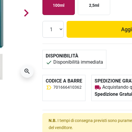
100ml
2,5ml
Aggi
DISPONIBILITÀ
Disponibilità immediata
CODICE A BARRE
SPEDIZIONE GRA
Acquistando qu
701666410362
Spedizione Gratu
N.B.
I tempi di consegna previsti sono puramen
del venditore.