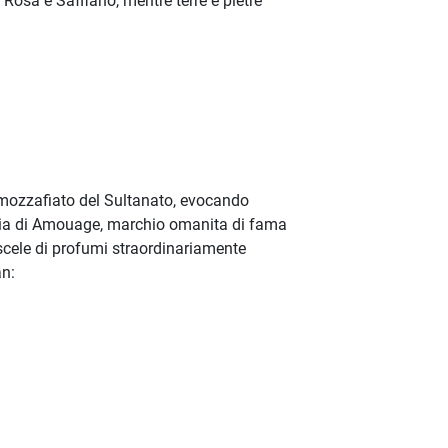
Rosa e Saffiano, mentre terre e pietre
a mozzafiato del Sultanato, evocando
toria di Amouage, marchio omanita di fama
iscele di profumi straordinariamente
an: