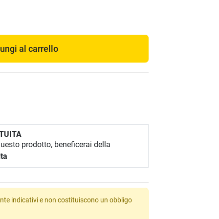
ungi al carrello
TUITA
esto prodotto, beneficerai della
ita
te indicativi e non costituiscono un obbligo