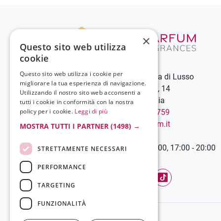
×
Questo sito web utilizza
cookie
Questo sito web utilizza i cookie per
Grela Parfum - Profumeria di Lusso
migliorare la tua esperienza di navigazione.
C.so Vittorio Emanuele III, 14
Utilizzando il nostro sito web acconsenti a
89900 Vibo Valentia - Italia
tutti i cookie in conformità con la nostra
policy per i cookie.
Leggi di più
Chiamaci:
+39 0963 544759
Scrivici:
info@grelaparfum.it
MOSTRA TUTTI I PARTNER
(1498) →
Orari
Lunedì-Sabato: 9:00 - 13:00, 17:00 - 20:00
STRETTAMENTE NECESSARI
PERFORMANCE
TARGETING
Facebook
YouTube
Instagram
TikTok
FUNZIONALITÀ