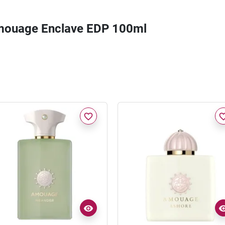
 Amouage Enclave EDP 100ml
favorite_border
favorite_