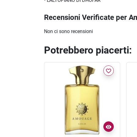
• L’ALTOPIANO DI DHOFAR
Recensioni Verificate per
Non ci sono recensioni
Potrebbero piacerti:
favorite_border