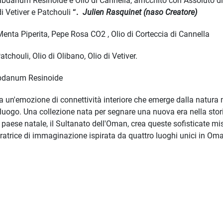
danum Resinoide e Olio di Cannella, arricchito con Assoluto di 
di Vetiver e Patchouli
“.
Julien Rasquinet (naso Creatore)
enta Piperita, Pepe Rosa CO2 , Olio di Corteccia di Cannella
tchouli, Olio di Olibano, Olio di Vetiver.
abdanum Resinoide
ta un'emozione di connettività interiore che emerge dalla natur
l luogo. Una collezione nata per segnare una nuova era nella s
 paese natale, il Sultanato dell'Oman, crea queste sofisticate m
ratrice di immaginazione ispirata da quattro luoghi unici in Om