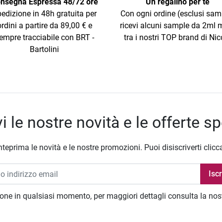
nsegna Espressa 48/72 ore
Un regalino per te
edizione in 48h gratuita per
Con ogni ordine (esclusi sam
ordini a partire da 89,00 € e
ricevi alcuni sample da 2ml m
empre tracciabile con BRT -
tra i nostri TOP brand di Nic
Bartolini
i le nostre novità e le offerte sp
nteprima le novità e le nostre promozioni. Puoi disiscriverti clicc
zione in qualsiasi momento, per maggiori dettagli consulta la no