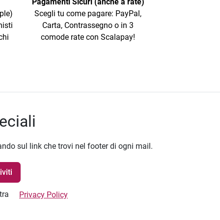
Pagamenti Sicuri (anche a rate)
ple)
Scegli tu come pagare: PayPal,
isti
Carta, Contrassegno o in 3
chi
comode rate con Scalapay!
eciali
ando sul link che trovi nel footer di ogni mail.
stra
Privacy Policy