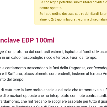
La consegna potrebbe subire ritardi dovuti a c
nostro operato.
Se il suo ordine dovesse subire dei ritardi, la
almeno 2/3 giorni lavorativi prima di segnalar
nclave EDP 100ml
ge
, è un profumo dai contrasti estremi, ispirato ai fiordi di 
ta in un caldo nascondiglio ricco e terroso. Fuori dal tempo.
ita e cardamomo trascendono le fasi della fragranza, conferendogl
a e il Saffiano, piacevolmente sorprendenti, insieme al terroso Vet
nto del tempo.
 di catturare la luce molto speciale del sole che tramontava s
e di emozioni opposte che ho interpretato con note contrastanti.
e Cardamomo, che rinfrescano le scogliere assolate per tutto il g