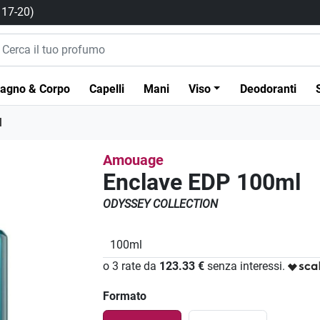
/ 17-20)
agno & Corpo
Capelli
Mani
Viso
Deodoranti
l
Amouage
Enclave EDP 100ml
ODYSSEY COLLECTION
100ml
o 3 rate da
123.33 €
senza interessi.
Formato