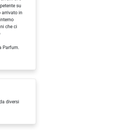
petente su
 arrivato in
'interno
ni che ci
e
la Parfum.
da diversi