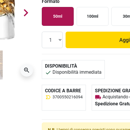
Formato
50ml
100ml
30m
Aggi
DISPONIBILITÀ
Disponibilità immediata
CODICE A BARRE
SPEDIZIONE GR
Acquistando q
3700550216094
Spedizione Gratu
N.B.
I tempi di consegna previsti sono puramen