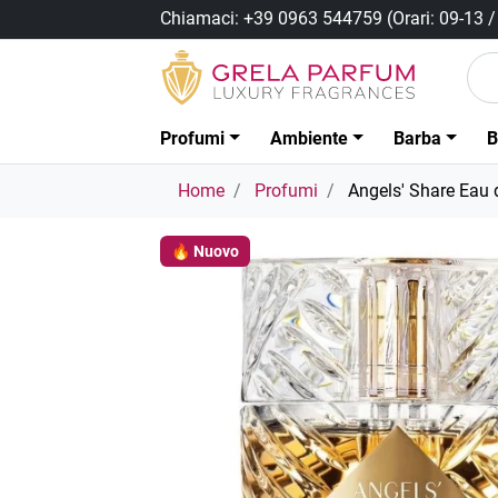
Chiamaci:
+39 0963 544759
(Orari: 09-13 
Profumi
Ambiente
Barba
B
Home
Profumi
Angels' Share Eau
🔥 Nuovo