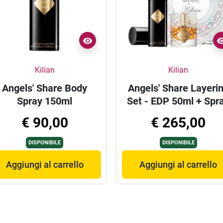
Kilian
Kilian
Angels' Share Body
Angels' Share Layeri
Spray 150ml
Set - EDP 50ml + Spr
corpo 150ml
€ 90,00
€ 265,00
DISPONIBILE
DISPONIBILE
Aggiungi al carrello
Aggiungi al carrello