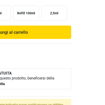
l
Refill 100ml
2,5ml
ungi al carrello
ATUITA
uesto prodotto, beneficerai della
ita
te indicativi e non costituiscono un obbligo