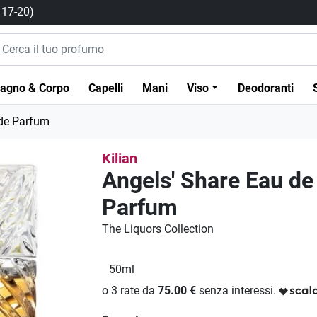
/ 17-20)
agno & Corpo
Capelli
Mani
Viso
Deodoranti
 de Parfum
Kilian
Angels' Share Eau de
Parfum
The Liquors Collection
50ml
o 3 rate da
75.00 €
senza interessi.