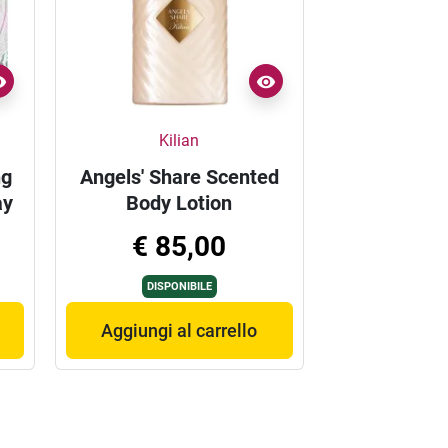
Kilian
Kil
ng
Angels' Share Scented
Angels' Sh
ay
Body Lotion
Body Sh
€ 85,00
€ 7
DISPONIBILE
DISPO
Aggiungi al carrello
Aggiungi a