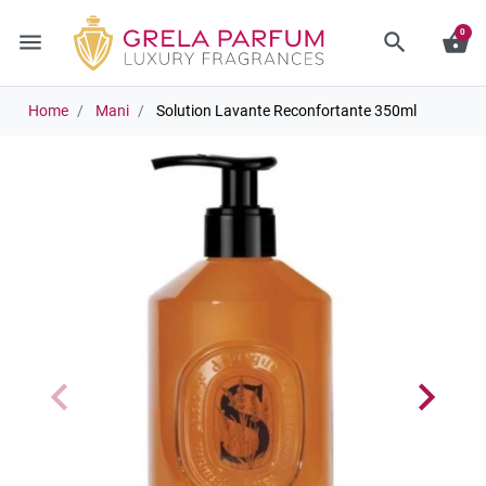
0
menu
search
shopping_basket
Home
Mani
Solution Lavante Reconfortante 350ml