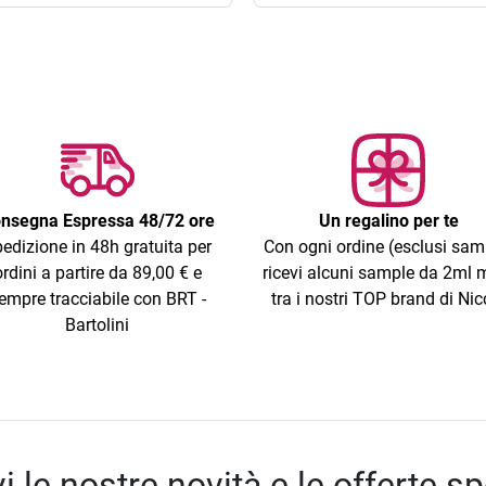
nsegna Espressa 48/72 ore
Un regalino per te
edizione in 48h gratuita per
Con ogni ordine (esclusi sam
ordini a partire da 89,00 € e
ricevi alcuni sample da 2ml m
empre tracciabile con BRT -
tra i nostri TOP brand di Nic
Bartolini
i le nostre novità e le offerte sp