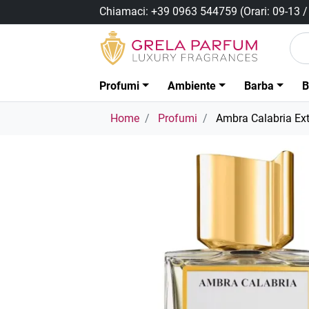
Chiamaci:
+39 0963 544759
(Orari: 09-13 
Profumi
Ambiente
Barba
B
Home
Profumi
Ambra Calabria Ext