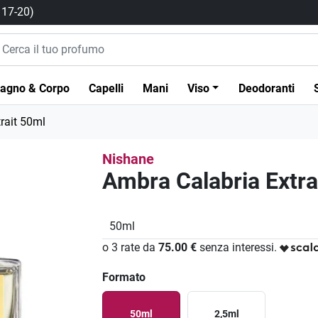
/ 17-20)
agno & Corpo
Capelli
Mani
Viso
Deodoranti
rait 50ml
Nishane
Ambra Calabria Extra
50ml
o 3 rate da
75.00 €
senza interessi.
Formato
50ml
2,5ml