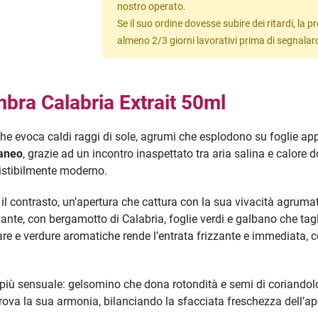
nostro operato.
Se il suo ordine dovesse subire dei ritardi, la
almeno 2/3 giorni lavorativi prima di segnalar
bra Calabria Extrait 50ml
e evoca caldi raggi di sole, agrumi che esplodono su foglie a
raneo
, grazie ad un incontro inaspettato tra aria salina e calore
sistibilmente moderno.
il contrasto, un’apertura che cattura con la sua vivacità agrum
iante, con bergamotto di Calabria, foglie verdi e galbano che tag
re e verdure aromatiche rende l’entrata frizzante e immediata, 
fa più sensuale: gelsomino che dona rotondità e semi di coriand
rova la sua armonia, bilanciando la sfacciata freschezza dell’aper