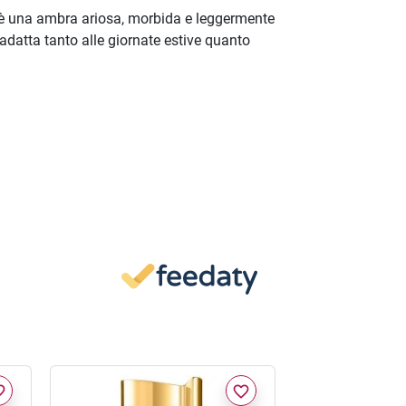
 è una ambra ariosa, morbida e leggermente
datta tanto alle giornate estive quanto
border
favorite_border