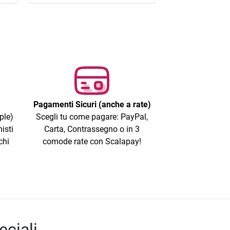
Pagamenti Sicuri (anche a rate)
ple)
Scegli tu come pagare: PayPal,
isti
Carta, Contrassegno o in 3
chi
comode rate con Scalapay!
eciali