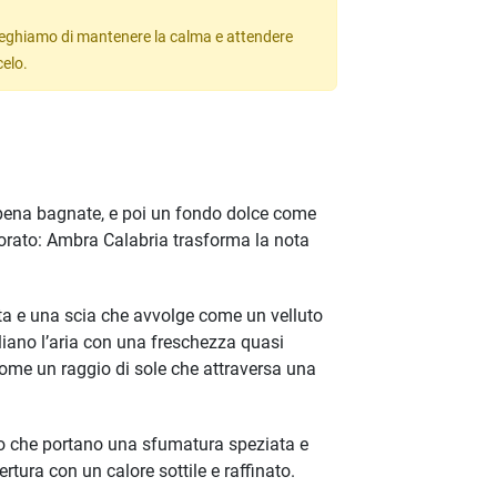
 preghiamo di mantenere la calma e attendere
celo.
ppena bagnate, e poi un fondo dolce come
 dorato: Ambra Calabria trasforma la nota
ata e una scia che avvolge come un velluto
liano l’aria con una freschezza quasi
come un raggio di sole che attraversa una
olo che portano una sfumatura speziata e
tura con un calore sottile e raffinato.