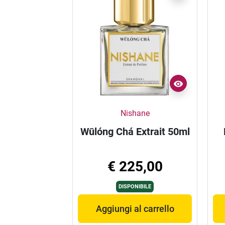
Nishane
Wūlóng Chá Extrait 50ml
€ 225,00
DISPONIBILE
Aggiungi al carrello