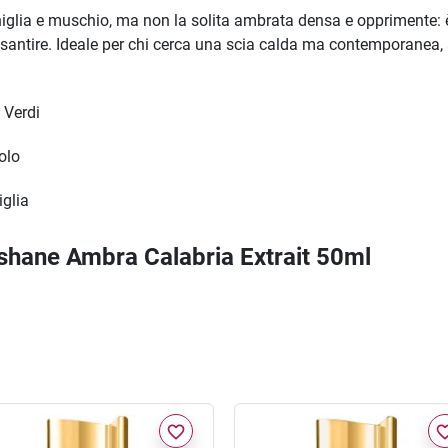
niglia e muschio, ma non la solita ambrata densa e opprimente:
santire. Ideale per chi cerca una scia calda ma contemporanea, a
 Verdi
olo
glia
ishane Ambra Calabria Extrait 50ml
favorite_border
favorite_