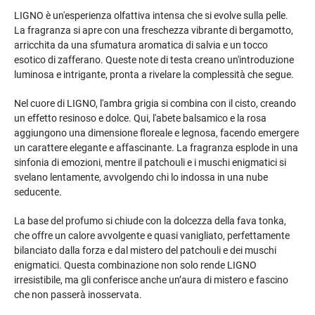
LIGNO è un'esperienza olfattiva intensa che si evolve sulla pelle.
La fragranza si apre con una freschezza vibrante di bergamotto,
arricchita da una sfumatura aromatica di salvia e un tocco
esotico di zafferano. Queste note di testa creano un'introduzione
luminosa e intrigante, pronta a rivelare la complessità che segue.
Nel cuore di LIGNO, l'ambra grigia si combina con il cisto, creando
un effetto resinoso e dolce. Qui, l'abete balsamico e la rosa
aggiungono una dimensione floreale e legnosa, facendo emergere
un carattere elegante e affascinante. La fragranza esplode in una
sinfonia di emozioni, mentre il patchouli e i muschi enigmatici si
svelano lentamente, avvolgendo chi lo indossa in una nube
seducente.
La base del profumo si chiude con la dolcezza della fava tonka,
che offre un calore avvolgente e quasi vanigliato, perfettamente
bilanciato dalla forza e dal mistero del patchouli e dei muschi
enigmatici. Questa combinazione non solo rende LIGNO
irresistibile, ma gli conferisce anche un’aura di mistero e fascino
che non passerà inosservata.