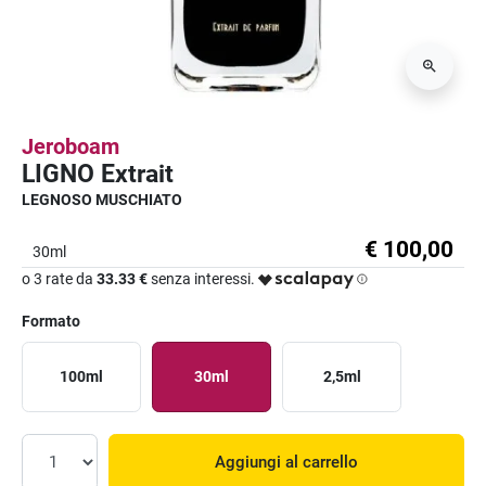
Jeroboam
LIGNO Extrait
LEGNOSO MUSCHIATO
€ 100,00
30ml
o 3 rate da
33.33 €
senza interessi.
Formato
100ml
30ml
2,5ml
Aggiungi al carrello