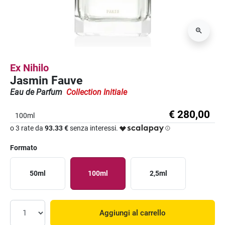
Ex Nihilo
Jasmin Fauve
Eau de Parfum
Collection Initiale
€ 280,00
100ml
o 3 rate da
93.33 €
senza interessi.
Formato
50ml
100ml
2,5ml
Aggiungi al carrello