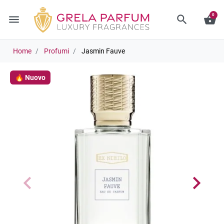
0
menu
search
shopping_basket
Home
Profumi
Jasmin Fauve
🔥 Nuovo