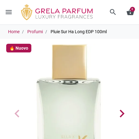
0
menu
search
shopping_basket
Home
Profumi
Pluie Sur Ha Long EDP 100ml
🔥 Nuovo