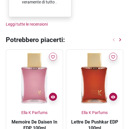
veramente di tutto .
Leggi tutte le recensioni
Potrebbero piacerti:
favorite_border
favorite_border
Ella K Parfums
Ella K Parfums
Memoire De Daisen In
Lettre De Pushkar EDP
EDP 100ml
100ml