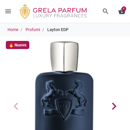
0
menu
search
shopping_basket
Home
Profumi
Layton EDP
🔥 Nuovo