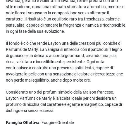
lavanda, geranio e violetta. La lavanda, reinterpretata con uno
stile moderno, dona una raffinata sfumatura aromatica, mentre le
note floreali smussano la composizione senza alterarne il
carattere. Il risultato è un equilibrio raro tra freschezza, calore e
sensualità, capace di rendere la fragranza dinamica e riconoscibile
in ogni fase della sua evoluzione.
Il fondo è ciò che rende Layton una delle creazioni più iconiche di
Parfums de Marly. La vaniglia si intreccia con il patchouli, il legno
di guaiaco e un delicato accordo gourmand, creando una scia
ricca, vellutata e incredibilmente persistente. Ogni nota
contribuisce a costruire una presenza sofisticata, capace di
avvolgere la pelle con una sensazione di calore e ricercatezza che
non perde mai equilibrio, anche dopo molte ore.
Considerato uno dei profumi simbolo della Maison francese,
Layton Parfums de Marly è la scelta ideale per chi desidera un
profumo di nicchia dal carattere elegante e magnetico, capace di
distinguersi senza eccessi.
Famiglia Olfattiva:
Fougère Orientale