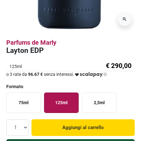
Parfums de Marly
Layton EDP
€ 290,00
125ml
o 3 rate da
96.67 €
senza interessi.
Formato
75ml
125ml
2,5ml
Aggiungi al carrello