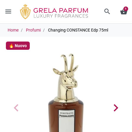
0
menu
search
shopping_basket
Home
Profumi
Changing CONSTANCE Edp 75ml
🔥 Nuovo