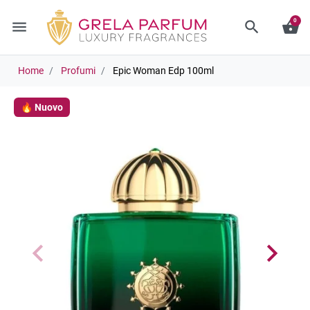
0
menu
search
shopping_basket
Home
Profumi
Epic Woman Edp 100ml
🔥 Nuovo