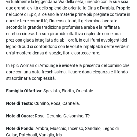
virtualmente la leggendaria Via della seta, unendo con la sua scia
due grandi civiltà dello splendido oriente: la Cina e l’Arabia. Proprio
nel cuore di Epic, si celano le materie prime più pregiate coltivate in
queste terre come il tè, l’incenso, l’oud, il gelsomino lavorate
secondo la grande tradizione profumiera araba e la raffinata
estetica cinese. La sua piramide olfattiva risplende come una
preziosa giada intagliata da abili orafi, in cui i fumi avvolgenti del
legno di oud si confondono con le volute impalpabili del tè verde in
un’atmosfera densa di spezie, fiori e cortecce rare.
In Epic Woman di Amouage è evidente la presenza del cumino che
apre con una nota freschissima, il cuore dona eleganza e il fondo
straordinaria complessità.
Famiglia Olfattiva:
Speziata, Fiorita, Orientale
Note di Testa:
Cumino, Rosa, Cannella.
Note di Cuore:
Rosa, Geranio, Gelsomino, Tè
Note di Fondo:
Ambra, Muschio, Incenso, Sandalo, Legno di
Gaiac, Patchouli, Vaniglia, Iris