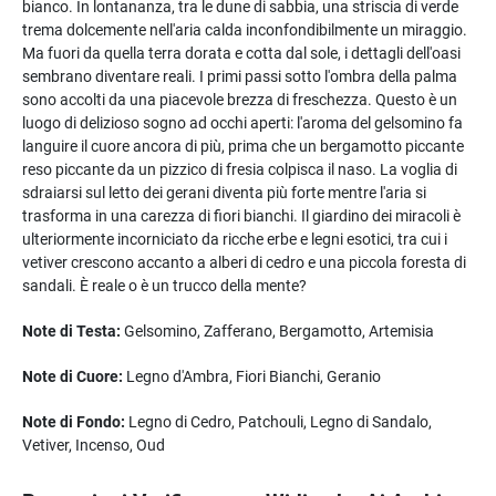
bianco. In lontananza, tra le dune di sabbia, una striscia di verde
trema dolcemente nell'aria calda inconfondibilmente un miraggio.
Ma fuori da quella terra dorata e cotta dal sole, i dettagli dell'oasi
sembrano diventare reali. I primi passi sotto l'ombra della palma
sono accolti da una piacevole brezza di freschezza. Questo è un
luogo di delizioso sogno ad occhi aperti: l'aroma del gelsomino fa
languire il cuore ancora di più, prima che un bergamotto piccante
reso piccante da un pizzico di fresia colpisca il naso. La voglia di
sdraiarsi sul letto dei gerani diventa più forte mentre l'aria si
trasforma in una carezza di fiori bianchi. Il giardino dei miracoli è
ulteriormente incorniciato da ricche erbe e legni esotici, tra cui i
vetiver crescono accanto a alberi di cedro e una piccola foresta di
sandali. È reale o è un trucco della mente?
Note di Testa:
Gelsomino, Zafferano, Bergamotto, Artemisia
Note di Cuore:
Legno d'Ambra, Fiori Bianchi, Geranio
Note di Fondo:
Legno di Cedro, Patchouli, Legno di Sandalo,
Vetiver, Incenso, Oud