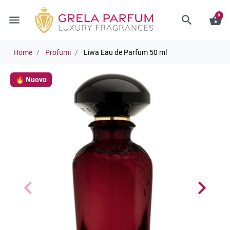
0
menu
search
shopping_basket
Home
Profumi
Liwa Eau de Parfum 50 ml
🔥 Nuovo