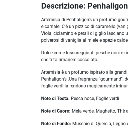
Descrizione: Penhaligon
Artemisia di Penhaligon's un profumo gourm
e carnale. C'è un pizzico di caramello (van
Viola, ciclamino e petali di giglio lascian
polverosi di vaniglia al miele e spezie calde
Dolce come lussureggianti pesche noci e rin
che ti fa rimanere coccolato...
Artemisia è un profumo ispirato alla grand
Penhaligon’s .Una fragranza "gourmand", dol
foglie verdi la rendono magicamente irrinunc
Note di Testa:
Pesca noce, Foglie verdi
Note di Cuore:
Mela verde, Mughetto, Thè al
Note di Fondo:
Muschio di Quercia, Legno 