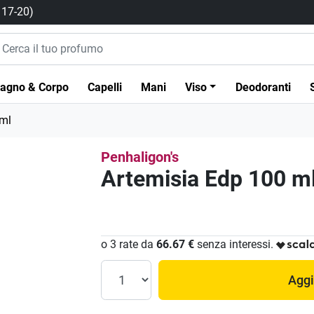
/ 17-20)
agno & Corpo
Capelli
Mani
Viso
Deodoranti
 ml
Penhaligon's
Artemisia Edp 100 m
o 3 rate da
66.67 €
senza interessi.
Aggi