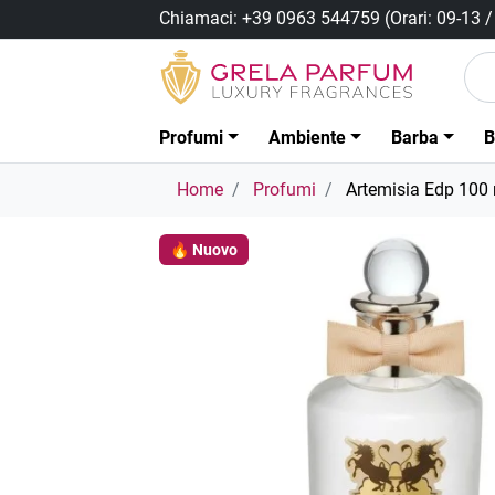
Chiamaci:
+39 0963 544759
(Orari: 09-13 
Profumi
Ambiente
Barba
B
Home
Profumi
Artemisia Edp 100
🔥 Nuovo