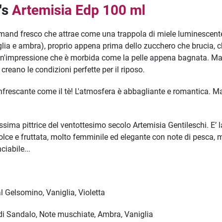
's
Artemisia Edp 100 ml
and fresco che attrae come una trappola di miele luminescente. U
iglia e ambra), proprio appena prima dello zucchero che brucia, 
o un'impressione che è morbida come la pelle appena bagnata. Ma l
 creano le condizioni perfette per il riposo.
frescante come il tè! L'atmosfera è abbagliante e romantica. Ma
issima pittrice del ventottesimo secolo Artemisia Gentileschi. E
ce e fruttata, molto femminile ed elegante con note di pesca, m
iabile...
 Gelsomino, Vaniglia, Violetta
di Sandalo, Note muschiate, Ambra, Vaniglia