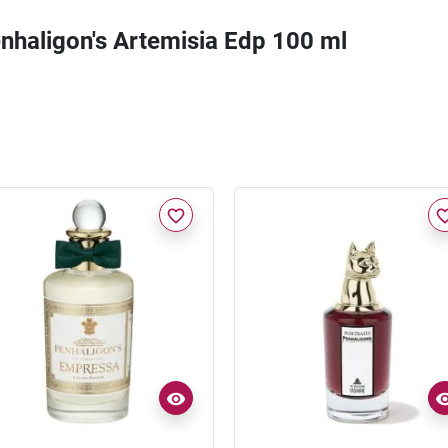
enhaligon's Artemisia Edp 100 ml
favorite_border
favorite_