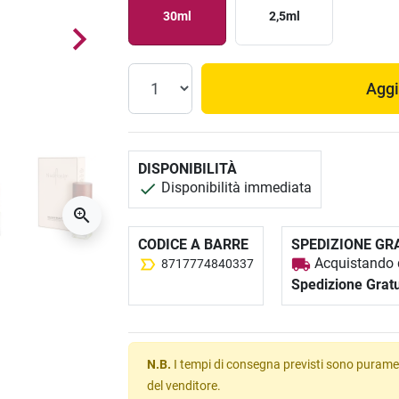
30ml
2,5ml
Aggi
DISPONIBILITÀ
Disponibilità immediata
CODICE A BARRE
SPEDIZIONE GR
Acquistando q
8717774840337
Spedizione Gratu
N.B.
I tempi di consegna previsti sono puramen
del venditore.