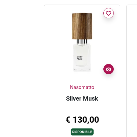
favorite_border
Nasomatto
Silver Musk
€ 130,00
DISPONIBILE