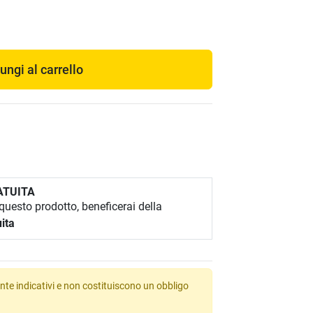
ungi al carrello
ATUITA
uesto prodotto, beneficerai della
ita
te indicativi e non costituiscono un obbligo