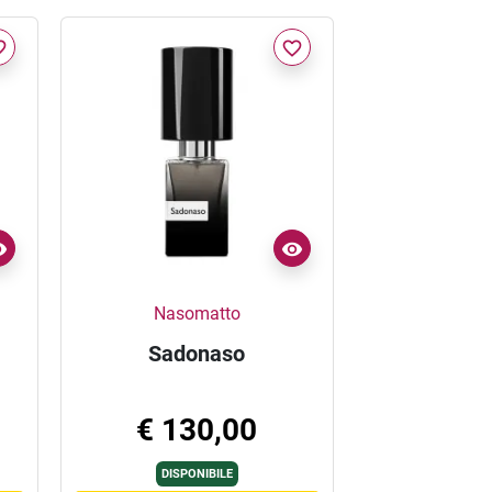
border
favorite_border
Nasomatto
Sadonaso
€ 130,00
DISPONIBILE