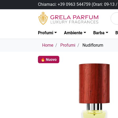
Chiamaci:
+39 0963 544759
(Orari: 09-13 
Profumi
Ambiente
Barba
B
Home
Profumi
Nudiflorum
🔥 Nuovo