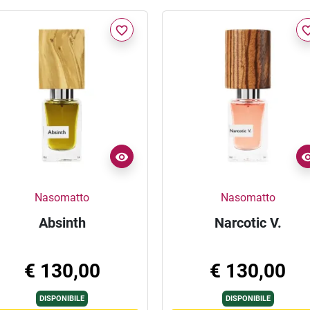
favorite_border
favorite_
Nasomatto
Nasomatto
Absinth
Narcotic V.
€ 130,00
€ 130,00
DISPONIBILE
DISPONIBILE