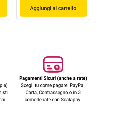
Aggiungi al carrello
Pagamenti Sicuri (anche a rate)
ple)
Scegli tu come pagare: PayPal,
isti
Carta, Contrassegno o in 3
chi
comode rate con Scalapay!