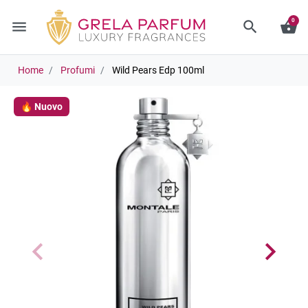
0
menu
search
shopping_basket
Home
Profumi
Wild Pears Edp 100ml
🔥 Nuovo