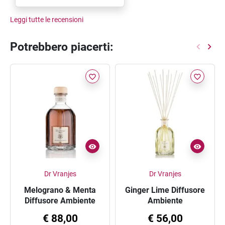
Leggi tutte le recensioni
Potrebbero piacerti:
favorite_border
favorite_border
Dr Vranjes
Dr Vranjes
Melograno & Menta
Ginger Lime Diffusore
Diffusore Ambiente
Ambiente
500ml
€ 88,00
€ 56,00