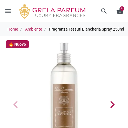
0
menu
search
shopping_basket
Home
Ambiente
Fragranza Tessuti Biancheria Spray 250ml
🔥 Nuovo