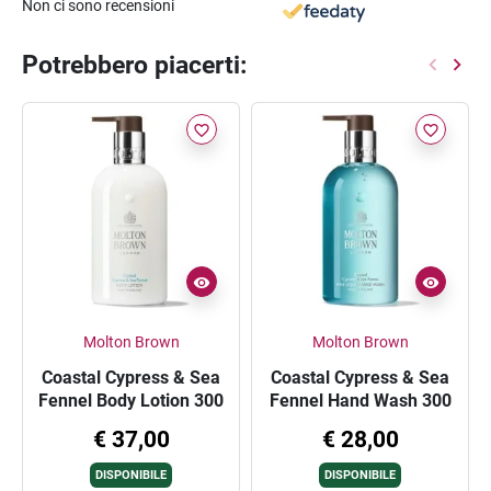
Non ci sono recensioni
Potrebbero piacerti:
favorite_border
favorite_border
Molton Brown
Molton Brown
Coastal Cypress & Sea
Coastal Cypress & Sea
Fennel Body Lotion 300
Fennel Hand Wash 300
ml
ml
€ 37,00
€ 28,00
DISPONIBILE
DISPONIBILE