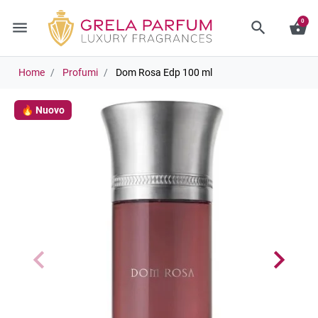
0
menu
search
shopping_basket
Home
Profumi
Dom Rosa Edp 100 ml
🔥 Nuovo