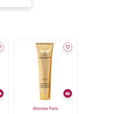
border
favorite_border
Montale Paris