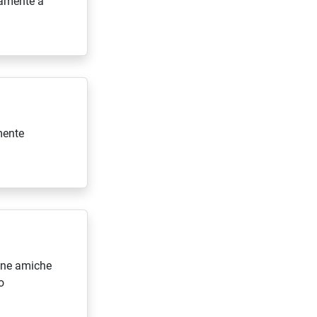
ivamente a
mente
cune amiche
o