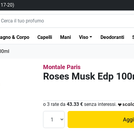
/ 17-20)
agno & Corpo
Capelli
Mani
Viso
Deodoranti
00ml
Montale Paris
Roses Musk Edp 100
o 3 rate da
43.33 €
senza interessi.
Aggi