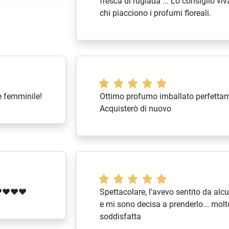
fresca di rugiada ... Lo consiglio v
chi piacciono i profumi floreali.
e femminile!
Ottimo profumo imballato perfetta
Acquisterò di nuovo
❤️❤️❤️❤️
Spettacolare, l’avevo sentito da al
e mi sono decisa a prenderlo... molt
soddisfatta