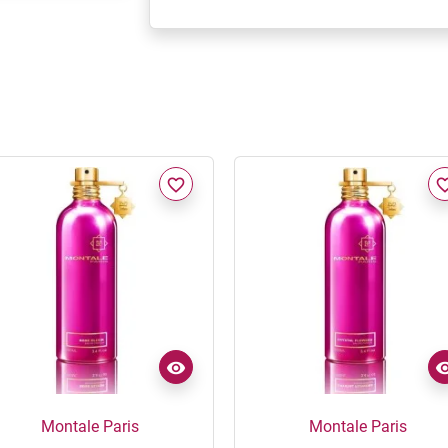
favorite_border
favorite_
Montale Paris
Montale Paris