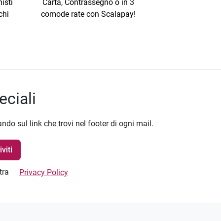
isti
Carta, Contrassegno o in 3
chi
comode rate con Scalapay!
eciali
ando sul link che trovi nel footer di ogni mail.
stra
Privacy Policy