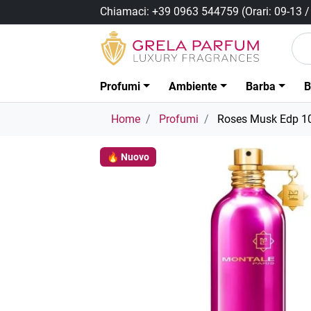
Chiamaci:
+39 0963 544759
(Orari: 09-13 
Profumi
Ambiente
Barba
B
Home
Profumi
Roses Musk Edp 1
🔥 Nuovo