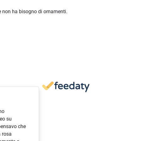
e non ha bisogno di ornamenti.
ho
deo su
pensavo che
a rosa