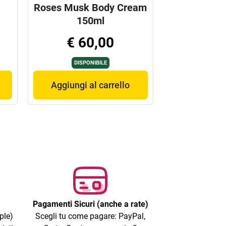
Roses Musk Body Cream
150ml
€ 60,00
DISPONIBILE
Aggiungi al carrello
Pagamenti Sicuri (anche a rate)
ple)
Scegli tu come pagare: PayPal,